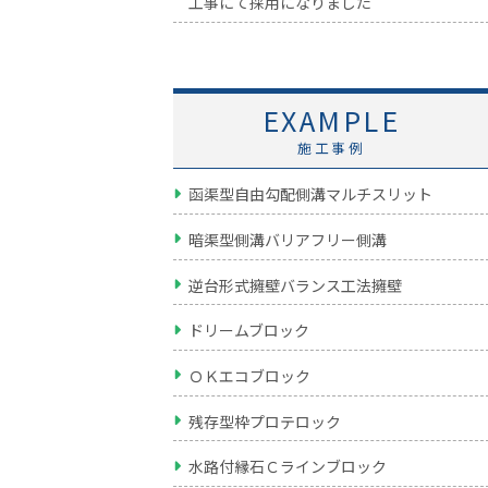
工事にて採用になりました
EXAMPLE
施工事例
函渠型自由勾配側溝マルチスリット
暗渠型側溝バリアフリー側溝
逆台形式擁壁バランス工法擁壁
ドリームブロック
ＯＫエコブロック
残存型枠プロテロック
水路付縁石Ｃラインブロック