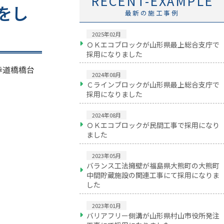
RECENT-EXAMPLE
をし
最新の施工事例
2025年02月
ＯＫエコブロックが山形県最上総合支庁で
採用になりました
歩道橋橋台
2024年08月
Ｃラインブロックが山形県最上総合支庁で
採用になりました
2024年08月
ＯＫエコブロックが民間工事で採用になり
ました
2023年05月
バランス工法擁壁が福島県大熊町の大熊町
中間貯蔵施設の関連工事にて採用になりま
した
2023年01月
バリアフリー側溝が山形県村山市役所発注