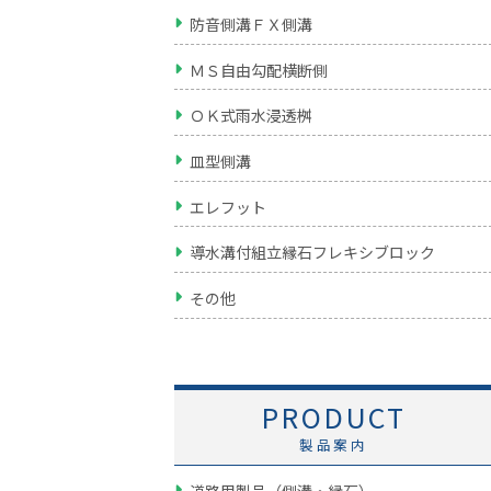
防音側溝ＦＸ側溝
ＭＳ自由勾配横断側
ＯＫ式雨水浸透桝
皿型側溝
エレフット
導水溝付組立縁石フレキシブロック
その他
PRODUCT
製品案内