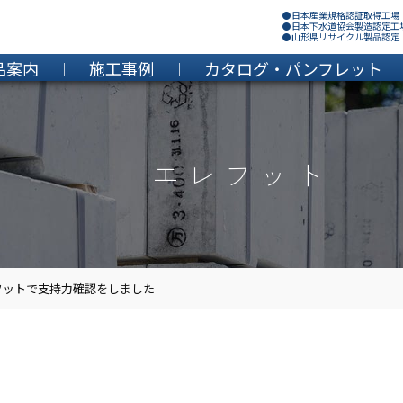
●日本産業規格認証取得工場
●日本下水道協会製造認定工
●山形県リサイクル製品認定
品案内
施工事例
カタログ・パンフレット
エレフット
フットで支持力確認をしました