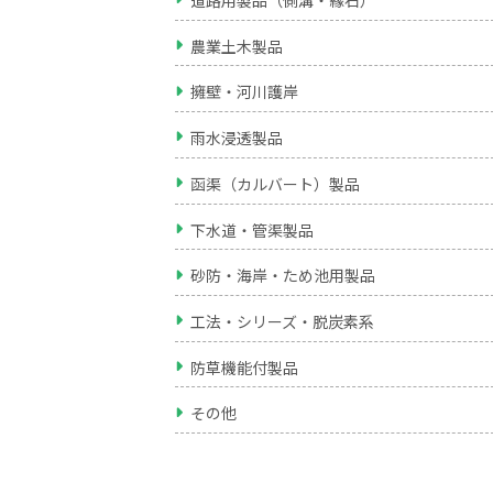
道路用製品（側溝・縁石）
農業土木製品
擁壁・河川護岸
雨水浸透製品
函渠（カルバート）製品
下水道・管渠製品
砂防・海岸・ため池用製品
工法・シリーズ・脱炭素系
防草機能付製品
その他