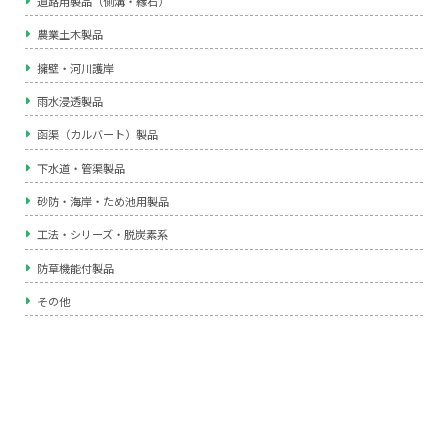
道路用製品（側溝・縁石）
農業土木製品
擁壁・河川護岸
雨水浸透製品
函渠（カルバート）製品
下水道・管渠製品
砂防・海岸・ため池用製品
工法・シリーズ・脱炭素系
防草機能付製品
その他