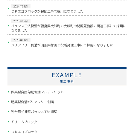
2024年08月
ＯＫエコブロックが民間工事で採用になりました
2023年05月
バランス工法擁壁が福島県大熊町の大熊町中間貯蔵施設の関連工事にて採用に
なりました
2023年01月
バリアフリー側溝が山形県村山市役所発注工事にて採用になりました
EXAMPLE
施工事例
函渠型自由勾配側溝マルチスリット
暗渠型側溝バリアフリー側溝
逆台形式擁壁バランス工法擁壁
ドリームブロック
ＯＫエコブロック