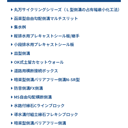
丸万サイクリングシリーズ（Ｌ型側溝の占有幅最小化工法）
函渠型自由勾配側溝マルチスリット
集水桝
縦排水用プレキャストシール板/継手
小段排水用プレキャストシール板
皿型側溝
OK式土留カセットウォール
道路用横断接続ボックス
暗渠型側溝バリアフリー側溝N-SR型
防音側溝FX側溝
MS自由勾配横断側溝
水路付縁石Cラインブロック
導水溝付組立縁石フレキシブロック
暗渠型側溝バリアフリー側溝