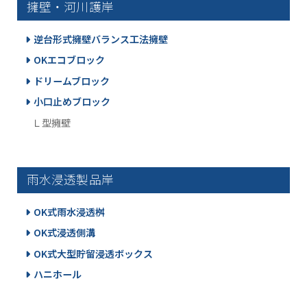
擁壁・河川護岸
逆台形式擁壁バランス工法擁壁
OKエコブロック
ドリームブロック
小口止めブロック
Ｌ型擁壁
雨水浸透製品岸
OK式雨水浸透桝
OK式浸透側溝
OK式大型貯留浸透ボックス
ハニホール