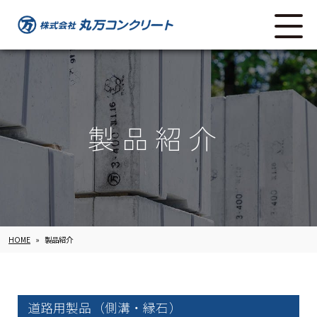
製品紹介
HOME
»
製品紹介
道路用製品（側溝・縁石）