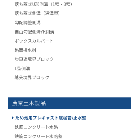
落ち蓋式U形側溝（1種・3種）
落ち蓋式側溝（深溝型）
勾配調整側溝
自由勾配側溝YK側溝
ボックスカルバート
路面排水桝
歩車道境界ブロック
L型側溝
地先境界ブロック
農業土木製品
ため池用プレキャスト底樋管/止水壁
鉄筋コンクリート水路
鉄筋コンクリート水路蓋