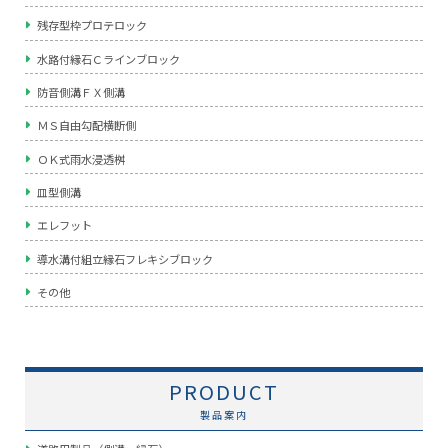
残存型枠プロテロック
水路付縁石Ｃラインブロック
防音側溝ＦＸ側溝
ＭＳ自由勾配横断側
ＯＫ式雨水浸透桝
皿型側溝
エレフット
導水溝付組立縁石フレキシブロック
その他
PRODUCT
製品案内