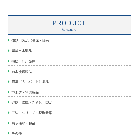
PRODUCT
製品案内
道路用製品（側溝・縁石）
農業土木製品
擁壁・河川護岸
雨水浸透製品
函渠（カルバート）製品
下水道・管渠製品
砂防・海岸・ため池用製品
工法・シリーズ・脱炭素系
防草機能付製品
その他