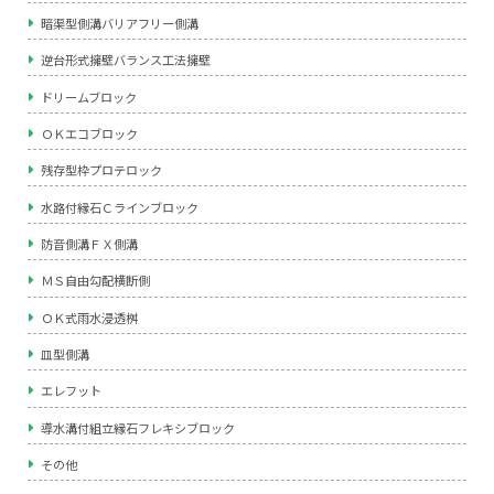
暗渠型側溝バリアフリー側溝
逆台形式擁壁バランス工法擁壁
ドリームブロック
ＯＫエコブロック
残存型枠プロテロック
水路付縁石Ｃラインブロック
防音側溝ＦＸ側溝
ＭＳ自由勾配横断側
ＯＫ式雨水浸透桝
皿型側溝
エレフット
導水溝付組立縁石フレキシブロック
その他