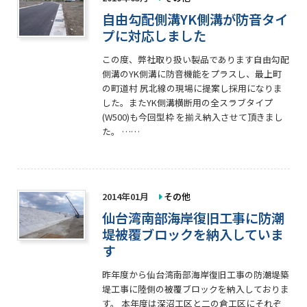
自由勾配側溝YK側溝が防音タイ
プに対応しました
この度、弊社取り扱い製品であります自由勾配
側溝のYK側溝に防音機能をプラスし、最上町
の町道村 尻北線の現場に提案し採用になりま
した。またYK側溝横断用の全スラブタイプ
(W500)も今回型枠 を揃え納入させて頂きまし
た。 ……
2014年01月
その他
仙台湾南部海岸復旧工事に防潮
堤被覆ブロックを納入していま
す
昨年度から仙台湾南部海岸復旧工事の防潮堤築
堤工事に陸側の被覆ブロックを納入しておりま
す。 本年度は深沼工区と二の倉工区にそれぞ