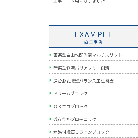
工事にて採用になりました
EXAMPLE
施工事例
函渠型自由勾配側溝マルチスリット
暗渠型側溝バリアフリー側溝
逆台形式擁壁バランス工法擁壁
ドリームブロック
ＯＫエコブロック
残存型枠プロテロック
水路付縁石Ｃラインブロック