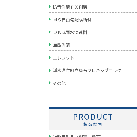
防音側溝ＦＸ側溝
ＭＳ自由勾配横断側
ＯＫ式雨水浸透桝
皿型側溝
エレフット
導水溝付組立縁石フレキシブロック
その他
PRODUCT
製品案内