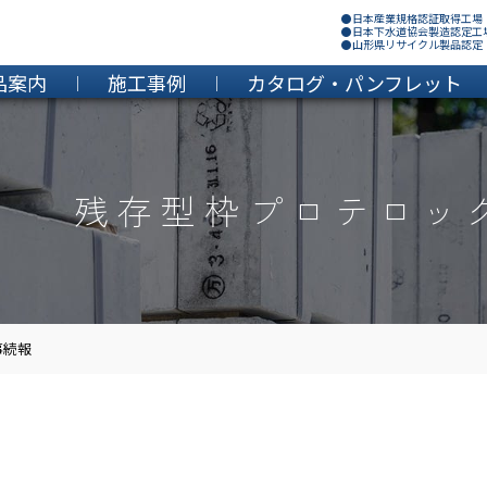
●日本産業規格認証取得工場
●日本下水道協会製造認定工
●山形県リサイクル製品認定
品案内
施工事例
カタログ・パンフレット
残存型枠プロテロッ
事続報