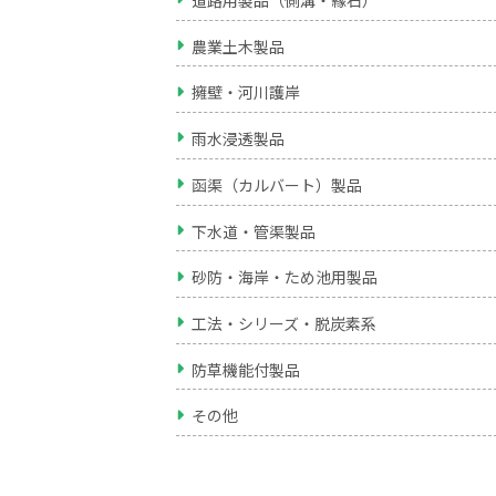
道路用製品（側溝・縁石）
農業土木製品
擁壁・河川護岸
雨水浸透製品
函渠（カルバート）製品
下水道・管渠製品
砂防・海岸・ため池用製品
工法・シリーズ・脱炭素系
防草機能付製品
その他