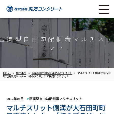
函渠型自由勾配側溝マルチスリ
ット
HOME
»
施工事例
»
函渠型自由勾配側溝マルチスリット
»
マルチスリット側溝が大石田
町町民交流センター「虹のプラザ」にて採用になりました
2017年06月
函渠型自由勾配側溝マルチスリット
マルチスリット側溝が大石田町町