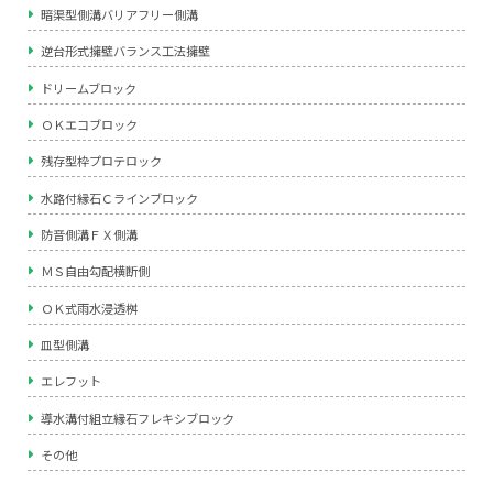
暗渠型側溝バリアフリー側溝
逆台形式擁壁バランス工法擁壁
ドリームブロック
ＯＫエコブロック
残存型枠プロテロック
水路付縁石Ｃラインブロック
防音側溝ＦＸ側溝
ＭＳ自由勾配横断側
ＯＫ式雨水浸透桝
皿型側溝
エレフット
導水溝付組立縁石フレキシブロック
その他