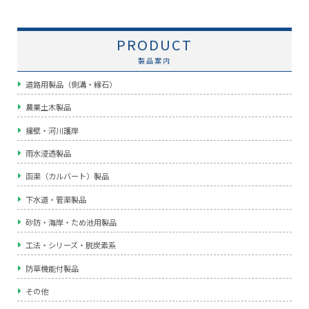
PRODUCT
製品案内
道路用製品（側溝・縁石）
農業土木製品
擁壁・河川護岸
雨水浸透製品
函渠（カルバート）製品
下水道・管渠製品
砂防・海岸・ため池用製品
工法・シリーズ・脱炭素系
防草機能付製品
その他