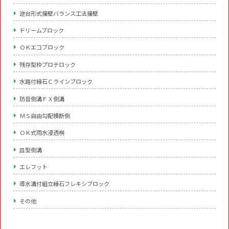
逆台形式擁壁バランス工法擁壁
ドリームブロック
ＯＫエコブロック
残存型枠プロテロック
水路付縁石Ｃラインブロック
防音側溝ＦＸ側溝
ＭＳ自由勾配横断側
ＯＫ式雨水浸透桝
皿型側溝
エレフット
導水溝付組立縁石フレキシブロック
その他