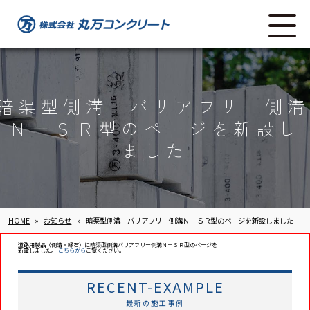
暗渠型側溝 バリアフリー側溝
Ｎ－ＳＲ型のページを新設し
ました
HOME
»
お知らせ
»
暗渠型側溝 バリアフリー側溝Ｎ－ＳＲ型のページを新設しました
道路用製品（側溝・縁石）に暗渠型側溝バリアフリー側溝Ｎ－ＳＲ型のページを
新設しました。
こちらから
ご覧ください。
RECENT-EXAMPLE
最新の施工事例