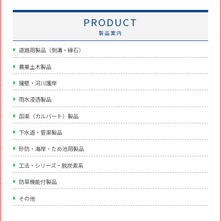
PRODUCT
製品案内
道路用製品（側溝・縁石）
農業土木製品
擁壁・河川護岸
雨水浸透製品
函渠（カルバート）製品
下水道・管渠製品
砂防・海岸・ため池用製品
工法・シリーズ・脱炭素系
防草機能付製品
その他