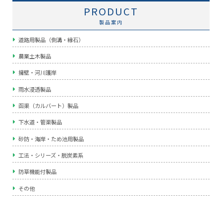
PRODUCT
製品案内
道路用製品（側溝・縁石）
農業土木製品
擁壁・河川護岸
雨水浸透製品
函渠（カルバート）製品
下水道・管渠製品
砂防・海岸・ため池用製品
工法・シリーズ・脱炭素系
防草機能付製品
その他