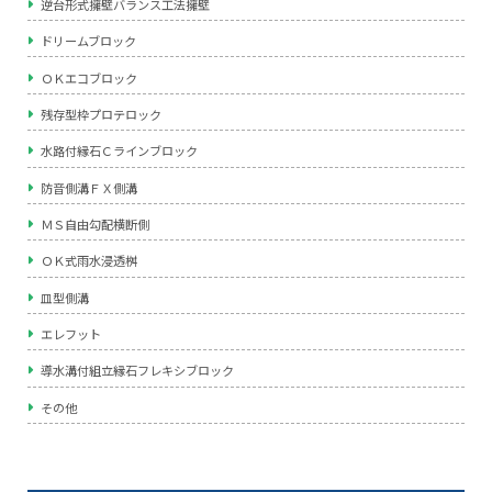
逆台形式擁壁バランス工法擁壁
ドリームブロック
ＯＫエコブロック
残存型枠プロテロック
水路付縁石Ｃラインブロック
防音側溝ＦＸ側溝
ＭＳ自由勾配横断側
ＯＫ式雨水浸透桝
皿型側溝
エレフット
導水溝付組立縁石フレキシブロック
その他