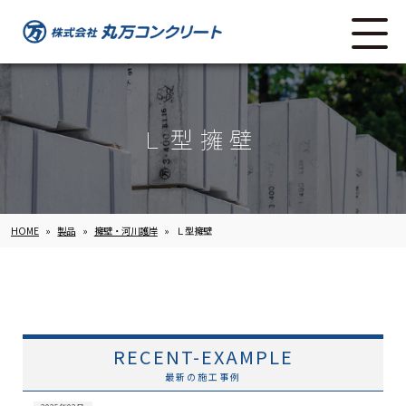
Ｌ型擁壁
HOME
»
製品
»
擁壁・河川護岸
»
Ｌ型擁壁
RECENT-EXAMPLE
最新の施工事例