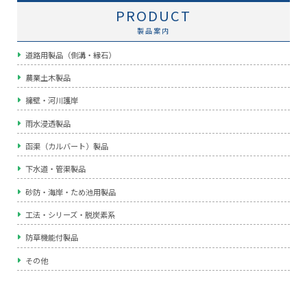
PRODUCT
製品案内
道路用製品（側溝・縁石）
農業土木製品
擁壁・河川護岸
雨水浸透製品
函渠（カルバート）製品
下水道・管渠製品
砂防・海岸・ため池用製品
工法・シリーズ・脱炭素系
防草機能付製品
その他