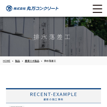
排水落差工
HOME
»
製品
»
農業土木製品
»
排水落差工
RECENT-EXAMPLE
最新の施工事例