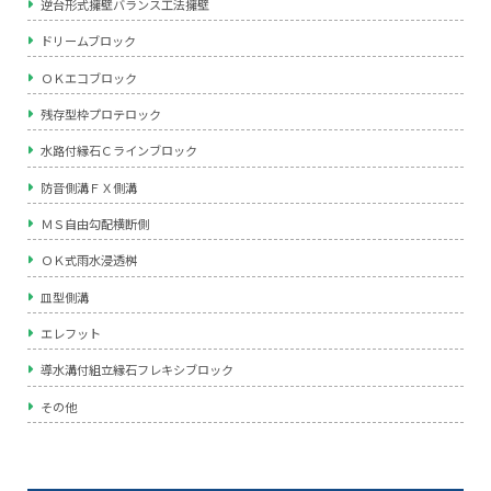
逆台形式擁壁バランス工法擁壁
ドリームブロック
ＯＫエコブロック
残存型枠プロテロック
水路付縁石Ｃラインブロック
防音側溝ＦＸ側溝
ＭＳ自由勾配横断側
ＯＫ式雨水浸透桝
皿型側溝
エレフット
導水溝付組立縁石フレキシブロック
その他