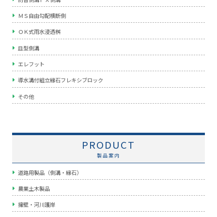
ＭＳ自由勾配横断側
ＯＫ式雨水浸透桝
皿型側溝
エレフット
導水溝付組立縁石フレキシブロック
その他
PRODUCT
製品案内
道路用製品（側溝・縁石）
農業土木製品
擁壁・河川護岸