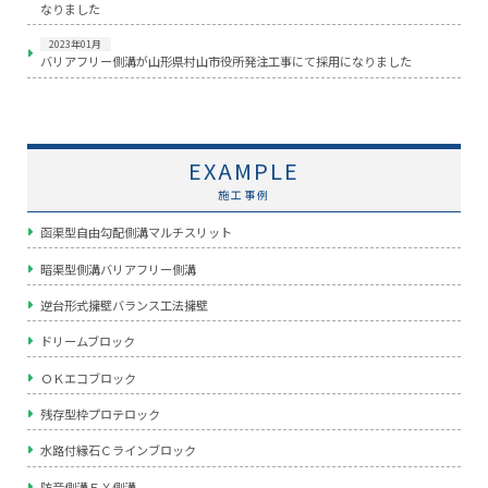
なりました
2023年01月
バリアフリー側溝が山形県村山市役所発注工事にて採用になりました
EXAMPLE
施工事例
函渠型自由勾配側溝マルチスリット
暗渠型側溝バリアフリー側溝
逆台形式擁壁バランス工法擁壁
ドリームブロック
ＯＫエコブロック
残存型枠プロテロック
水路付縁石Ｃラインブロック
防音側溝ＦＸ側溝