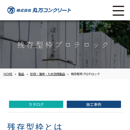
残存型枠プロテロック
HOME
»
製品
»
砂防・海岸・ため池用製品
»
残存型枠プロテロック
カタログ
施工事例
残存型枠とは