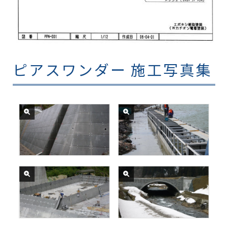
ピアスワンダー 施工写真集
山形県村山総合支庁発注
国交省秋田河川国道事務所発
「留山川ダム沢止工事」
注
「前郷地区環境整備工事」
（水中コンクリート施工）
国交省新庄河川事務所発注
国土交通省山形河川国道事務
「赤砂第8砂防えん堤工事」
所発注
「前坂道路改良工事」