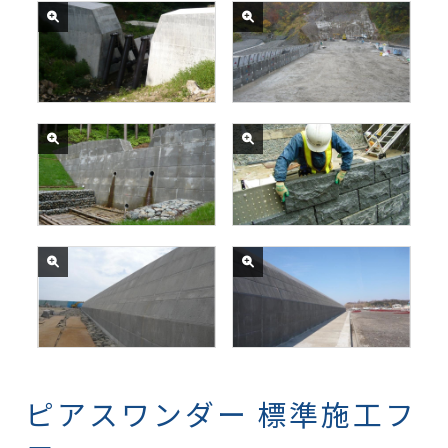
国土交通省新庄河川事務所発
国土交通省新庄河川事務所発
注
注
「工藤沢砂防えん堤工事」
「濁沢川第6砂防えん堤工事」
山形県最上総合支庁発注
国土交通省新庄河川事務所
「十二沢予防治山工事」
「本沢第二砂防えん堤改築工
事」
宮城県
秋田県由利地域振興局
「高砂埠頭用地造成工事」
「金浦漁港水産物供給基盤整
備第2010号」
ピアスワンダー 標準施工フ