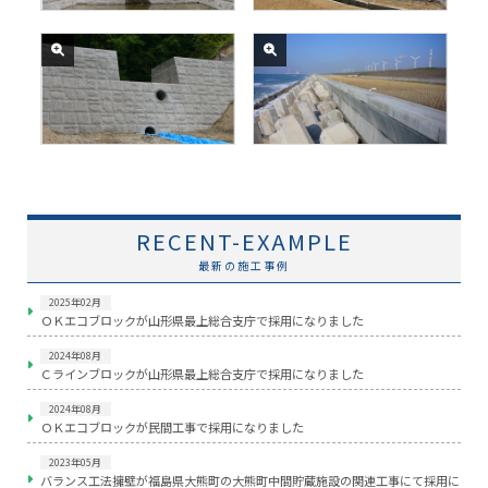
山形県村山総合支庁発注
秋田県山本地域振興局
「深沢砂防堰堤工事」
「林地荒廃防止施設災害復旧
事業（砂山2号1工区）防潮護
岸工（波返し）」
RECENT-EXAMPLE
最新の施工事例
2025年02月
ＯＫエコブロックが山形県最上総合支庁で採用になりました
2024年08月
Ｃラインブロックが山形県最上総合支庁で採用になりました
2024年08月
ＯＫエコブロックが民間工事で採用になりました
2023年05月
バランス工法擁壁が福島県大熊町の大熊町中間貯蔵施設の関連工事にて採用に