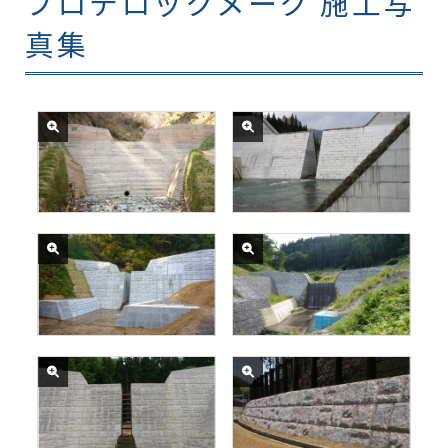
プロテロックメーク 施工写
真集
宮城県北部地方進行事務所発
国交省新庄河川事務所発注
注
「本道寺沢砂防堰堤工事」
「予防治山ダム工事」
国土交通省飯豊山系砂防事務
国土交通省新庄河川事務所発
所発注
注
「舟渡蟹沢砂防堰堤工事」
「工藤沢砂防堰堤工事」
山形県村山総合支庁発注
山形県最上総合支庁発注
「肥沢砂防堰堤工事」
「上河原急傾斜地崩壊防止工
事」